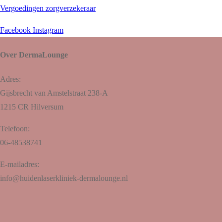
Vergoedingen zorgverzekeraar
Facebook
Instagram
Over DermaLounge
Adres:
Gijsbrecht van Amstelstraat 238-A
1215 CR Hilversum
Telefoon:
06-48538741
E-mailadres:
info@huidenlaserkliniek-dermalounge.nl