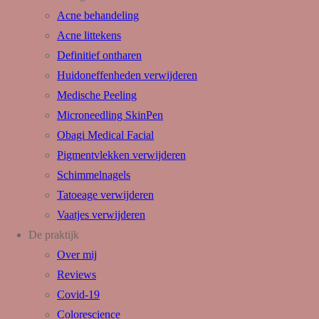
Acne behandeling
Acne littekens
Definitief ontharen
Huidoneffenheden verwijderen
Medische Peeling
Microneedling SkinPen
Obagi Medical Facial
Pigmentvlekken verwijderen
Schimmelnagels
Tatoeage verwijderen
Vaatjes verwijderen
De praktijk
Over mij
Reviews
Covid-19
Colorescience