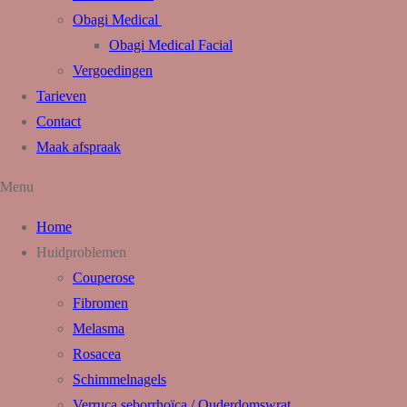
Obagi Medical
Obagi Medical Facial
Vergoedingen
Tarieven
Contact
Maak afspraak
Menu
Home
Huidproblemen
Couperose
Fibromen
Melasma
Rosacea
Schimmelnagels
Verruca seborrhoïca / Ouderdomswrat